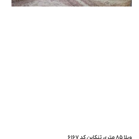
ویلا ۸۵ متری تنکابن کد ۶۱۶۷