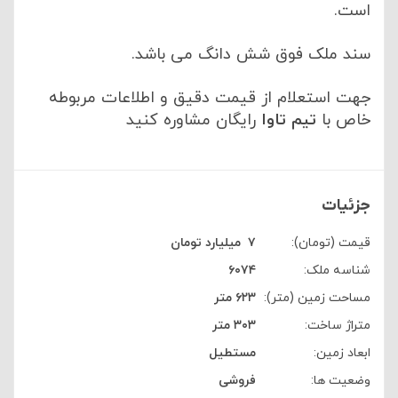
است.
سند ملک فوق شش دانگ می باشد.
جهت استعلام از قیمت دقیق و اطلاعات مربوطه
خاص با
تیم تاوا
رایگان مشاوره کنید
جزئیات
قیمت (تومان):
۷
‌ ‍ ‌‌‌‌میلیارد تومان
شناسه ملک:
۶۰۷۴
مساحت زمین (متر):
۶۲۳ متر
متراژ ساخت:
۳۰۳ متر
ابعاد زمین:
مستطیل
وضعیت ها:
فروشی