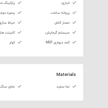
انباری
پارکینگ م
پروانه ساخت
پنجره دوجد
حصار کامل
حیاط سازی
سیستم گرمایش
کابینت ها
کمد دیواری MDF
کولر
Materials
نما سفید
نمای سنگ