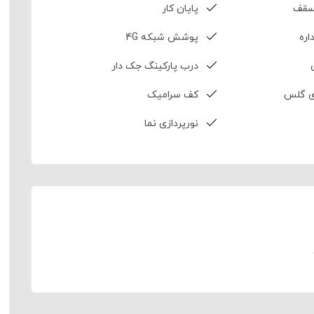
سقف
پایان کار
اره
پوشش شبکه 4G
درب پارکینگ جک دار
ی گلس
کف سرامیک
نورپردازی نما