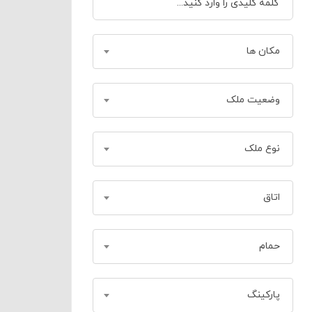
مکان ها
وضعیت ملک
نوع ملک
اتاق
حمام
پارکینگ