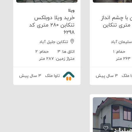
ویلا
 با چشم انداز
خرید ویلا دوبلکس
الی ۱۴۰ متری تنکابن
تنکابن ۲۸۰ متری کد
۶۲۹۸
سلیمان آباد
تنکابن جلیل آباد
حمام:
۱
اتاق ها:
۳
حمام:
۲
۲۶۳ متر
متراژ زمین:
۲۸۷ متر
ا ملک
۳ سال پیش
تاوا ملک
۳ سال پیش
۳/۸ میلیارد