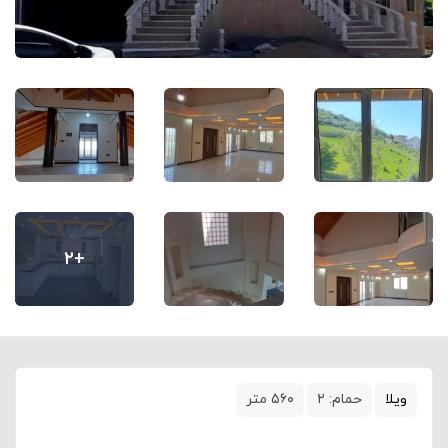
+۲
ویلا
حمام:
۲
۵۶۰ متر