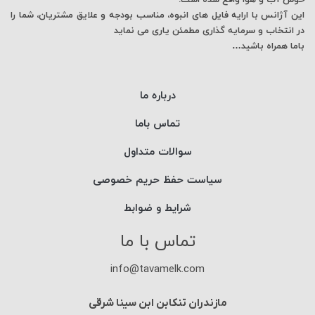
خوش آب و هوا واقع شده است.
این آژانس با ارایه فایل های انبوه، مناسب بودجه و علایق مشتریان، شما را
در انتخاب و سرمایه گذاری مطمئن یاری می نماید
باما همراه باشید…
درباره ما
تماس باما
سوالات متداول
سیاست حفظ حریم خصوصی
شرایط و ضوابط
تماس با ما
info@tavamelk.com
مازندران تنکابن ابن سینا شرقی