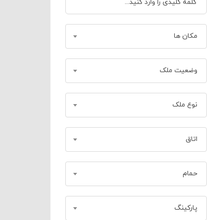
مکان ها
وضعیت ملک
نوع ملک
اتاق
حمام
پارکینگ